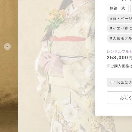
振袖一式
#茶・ベー
#イエベ春
#人気モデ
レンタルフル
253,000
円
※ご購入価格
お気に
お近