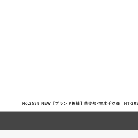
No.2539 NEW【ブランド振袖】華徒然×吉木千沙都 HT