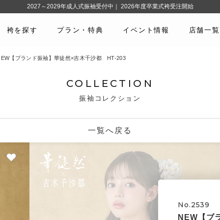
2027～2029年成人式振袖受付中｜ 2026年度卒業式袴受注開始
袴を探す
プラン・特典
イベント情報
店舗一覧
9 NEW【ブランド振袖】華徒然×吉木千沙都 HT-203
COLLECTION
振袖コレクション
一覧へ戻る
No.2539
NEW【ブ