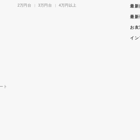
2万円台
3万円台
4万円以上
最新
最新
お友
イン
ート