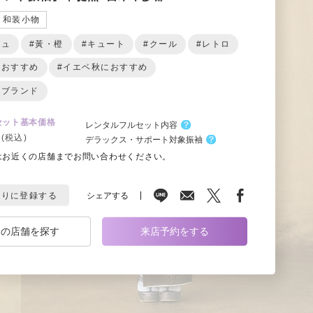
和装小物
ジュ
#黃・橙
#キュート
#クール
#レトロ
におすすめ
#イエベ秋におすすめ
ルブランド
セット基本価格
レンタルフルセット内容
(税込)
デラックス・サポート対象振袖
はお近くの店舗までお問い合わせください。
シェアする
入りに登録する
くの店舗を探す
来店予約をする