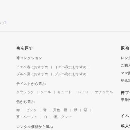
店
袴を探す
振袖
袴コレクション
レン
ご購
イエベ春におすすめ
イエベ秋におすすめ
ママ
ブルベ夏におすすめ
ブルベ冬におすすめ
記念
テイストから選ぶ
クラシック
クール
キュート
レトロ
ナチュラル
袴プ
卒業
色から選ぶ
赤
ピンク
青
黄色・橙
緑
紫
イベ
茶・ベージュ
白
黒・グレー
成人
レンタル価格から選ぶ