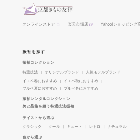
オンラインストア
楽天市場店
Yahoo!ショッピング
振袖を探す
振袖コレクション
特選技法
オリジナルブランド
人気モデルブランド
イエベ春におすすめ
イエベ秋におすすめ
ブルベ夏におすすめ
ブルベ冬におすすめ
振袖レンタルコレクション
美と品格を纏う特選技法振袖
テイストから選ぶ
クラシック
クール
キュート
レトロ
ナチュラル
色から選ぶ