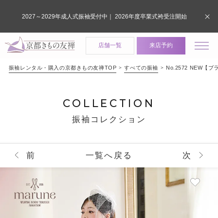
2027～2029年成人式振袖受付中｜ 2026年度卒業式袴受注開始
店舗一覧
来店予約
振袖レンタル・購入の京都きもの友禅TOP
すべての振袖
No.2572 NEW【ブ
COLLECTION
振袖コレクション
前
一覧へ戻る
次