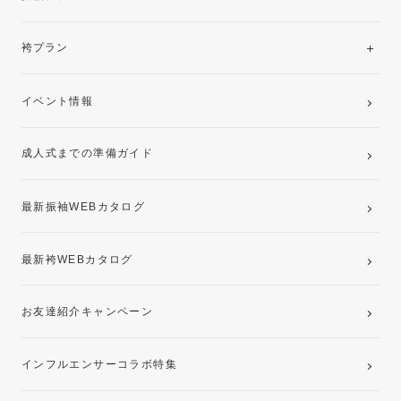
美と品格を纏う特選技法振袖
レンタルプラン
袴プラン
ご購入プラン
卒業袴レンタルプラン
イベント情報
ママ振袖・姉振袖プラン(お持ち込み振袖)
成人式までの準備ガイド
記念写真撮影(前撮り)
最新振袖WEBカタログ
最新袴WEBカタログ
お友達紹介キャンペーン
インフルエンサーコラボ特集