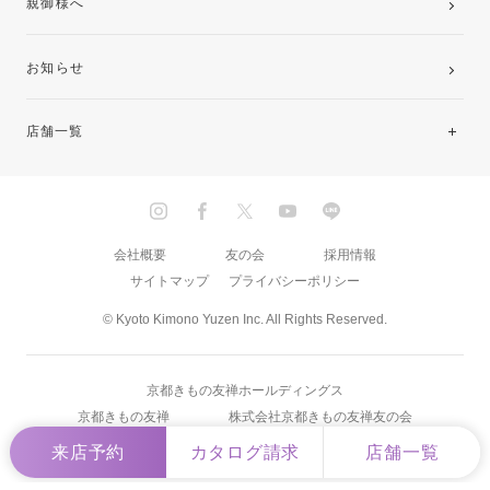
親御様へ
お知らせ
店舗一覧
北海道・東北
関東
会社概要
友の会
採用情報
サイトマップ
プライバシーポリシー
中部・東海
© Kyoto Kimono Yuzen Inc. All Rights Reserved.
近畿
京都きもの友禅ホールディングス
中国・四国
京都きもの友禅
株式会社京都きもの友禅友の会
来店予約
カタログ請求
店舗一覧
九州