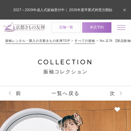
2027～2029年成人式振袖受付中｜ 2026年度卒業式袴受注開始
店舗一覧
来店予約
振袖レンタル・購入の京都きもの友禅TOP
すべての振袖
No.1176 【新
COLLECTION
振袖コレクション
前
一覧へ戻る
次