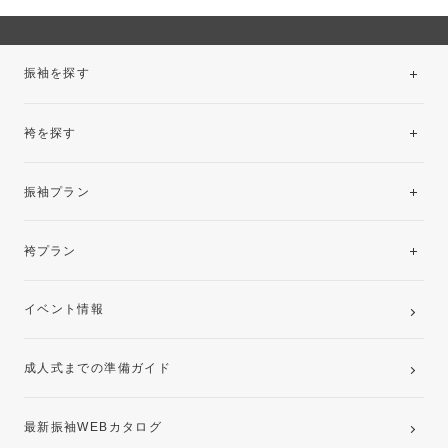
振袖を探す
袴を探す
振袖レンタルコレクション
振袖プラン
美と品格を纏う特選技法振袖
レンタルプラン
袴プラン
ご購入プラン
卒業袴レンタルプラン
イベント情報
ママ振袖・姉振袖プラン(お持ち込み振袖)
成人式までの準備ガイド
記念写真撮影(前撮り)
最新振袖WEBカタログ