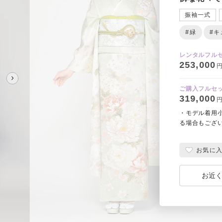
振袖一式
#緑
#キ
レンタルフル
253,000
円
ご購入フルセ
319,000
円
・モデル着用
る場合もござ
お気に
お近