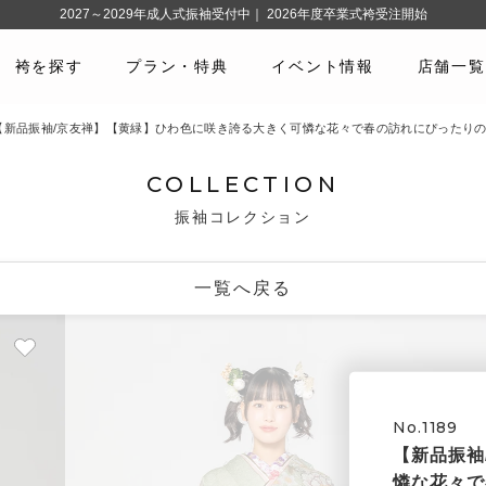
2027～2029年成人式振袖受付中｜ 2026年度卒業式袴受注開始
袴を探す
プラン・特典
イベント情報
店舗一覧
89 【新品振袖/京友禅】【黄緑】ひわ色に咲き誇る大きく可憐な花々で春の訪れにぴったり
COLLECTION
振袖コレクション
一覧へ戻る
No.1189
【新品振袖
憐な花々で