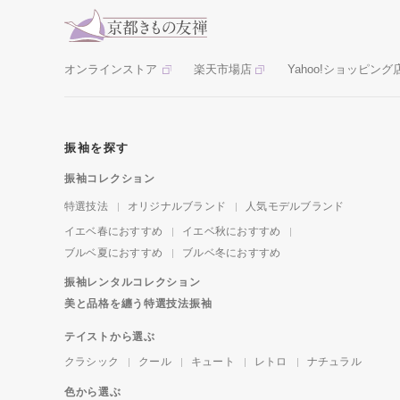
オンラインストア
楽天市場店
Yahoo!ショッピング
振袖を探す
振袖コレクション
特選技法
オリジナルブランド
人気モデルブランド
イエベ春におすすめ
イエベ秋におすすめ
ブルベ夏におすすめ
ブルベ冬におすすめ
振袖レンタルコレクション
美と品格を纏う特選技法振袖
テイストから選ぶ
クラシック
クール
キュート
レトロ
ナチュラル
色から選ぶ