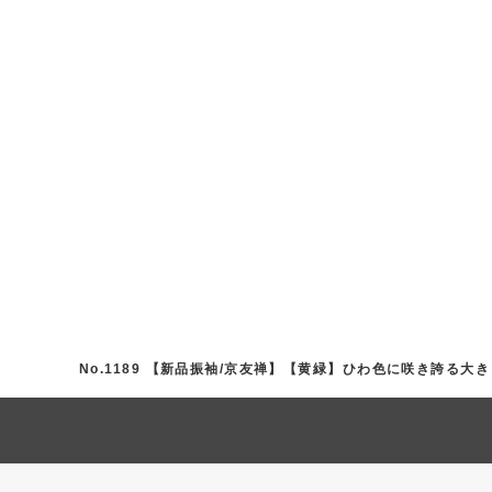
No.1189 【新品振袖/京友禅】【黄緑】ひわ色に咲き誇