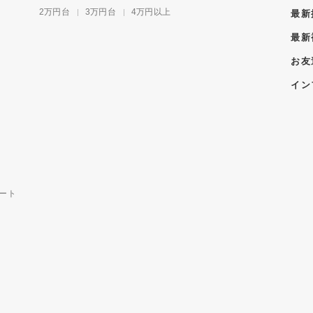
2万円台
3万円台
4万円以上
最新
最新
お友
イン
ート