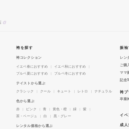
店
袴を探す
振袖
袴コレクション
レン
ご購
イエベ春におすすめ
イエベ秋におすすめ
ママ
ブルベ夏におすすめ
ブルベ冬におすすめ
記念
テイストから選ぶ
クラシック
クール
キュート
レトロ
ナチュラル
袴プ
卒業
色から選ぶ
赤
ピンク
青
黄色・橙
緑
紫
イベ
茶・ベージュ
白
黒・グレー
成人
レンタル価格から選ぶ