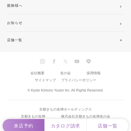
親御様へ
お知らせ
店舗一覧
北海道・東北
関東
会社概要
友の会
採用情報
サイトマップ
プライバシーポリシー
中部・東海
© Kyoto Kimono Yuzen Inc. All Rights Reserved.
近畿
京都きもの友禅ホールディングス
中国・四国
京都きもの友禅
株式会社京都きもの友禅友の会
来店予約
カタログ請求
店舗一覧
九州