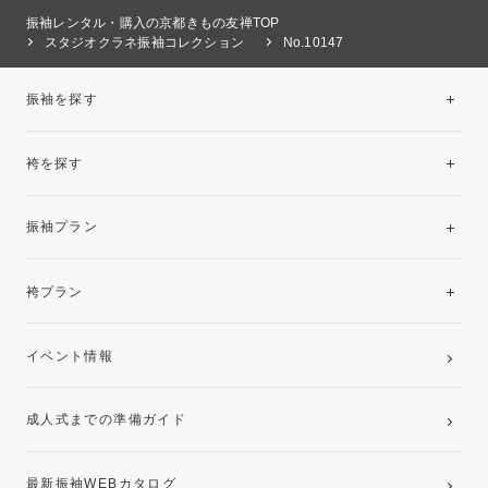
振袖レンタル・購入の京都きもの友禅TOP
スタジオクラネ振袖コレクション
No.10147
振袖を探す
袴を探す
振袖レンタルコレクション
振袖プラン
美と品格を纏う特選技法振袖
レンタルプラン
袴プラン
ご購入プラン
卒業袴レンタルプラン
イベント情報
ママ振袖・姉振袖プラン(お持ち込み振袖)
成人式までの準備ガイド
記念写真撮影(前撮り)
最新振袖WEBカタログ