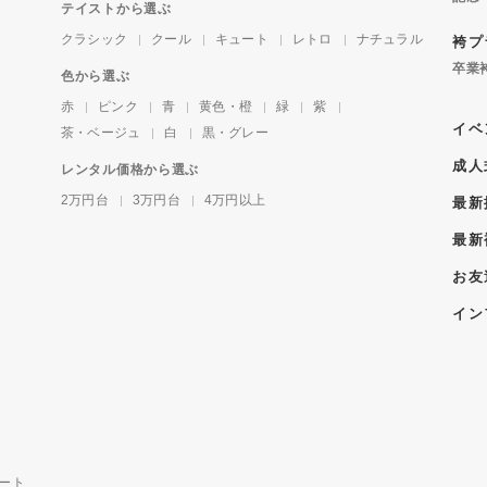
テイストから選ぶ
クラシック
クール
キュート
レトロ
ナチュラル
袴プ
卒業
色から選ぶ
赤
ピンク
青
黄色・橙
緑
紫
イベ
茶・ベージュ
白
黒・グレー
成人
レンタル価格から選ぶ
2万円台
3万円台
4万円以上
最新
最新
お友
イン
ート