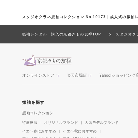
スタジオクラネ振袖コレクション No.10173｜成人式の振
振袖レンタル・購入の京都きもの友禅TOP
スタジオク
オンラインストア
楽天市場店
Yahoo!ショッピング
振袖を探す
振袖コレクション
特選技法
オリジナルブランド
人気モデルブランド
イエベ春におすすめ
イエベ秋におすすめ