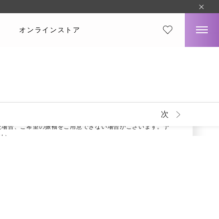
オンラインストア
トロ
選びいただいても料金一律
8,500
円（税込）～から
プランの詳細はこちら
次
は、完全先着順となります。
た場合、ご希望の振袖をご用意できない場合がございます。予
さい。
方が実物と若干異なる場合がございます。予めご了承くださ
小物も用意しております。
シェアする
来店予約をする