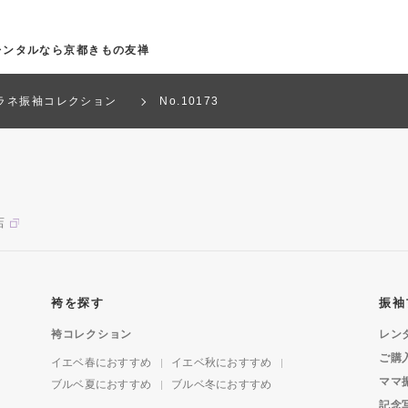
袖レンタルなら京都きもの友禅
ラネ振袖コレクション
No.10173
店
袴を探す
振袖
袴コレクション
レン
ご購
イエベ春におすすめ
イエベ秋におすすめ
ママ
ブルベ夏におすすめ
ブルベ冬におすすめ
記念