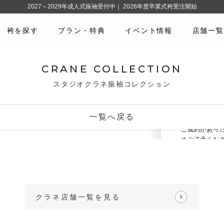
2027～2029年成人式振袖受付中｜ 2026年度卒業式袴受注開始
袴を探す
プラン・特典
イベント情報
店舗一覧
No.10173
#青
#レ
CRANE COLLECTION
スタジオクラネ振袖コレクション
どの振袖をお
3
撮影込みで
一覧へ戻る
振袖のご予約
ご成約があっ
めご了承くだ
・写真の見え
い。
・写真以外の
クラネ店舗一覧を見る