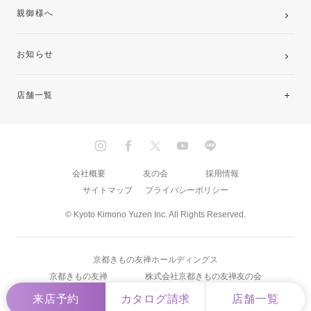
親御様へ
お知らせ
店舗一覧
北海道・東北
関東
会社概要
友の会
採用情報
サイトマップ
プライバシーポリシー
中部・東海
© Kyoto Kimono Yuzen Inc. All Rights Reserved.
近畿
京都きもの友禅ホールディングス
中国・四国
京都きもの友禅
株式会社京都きもの友禅友の会
来店予約
カタログ請求
店舗一覧
九州