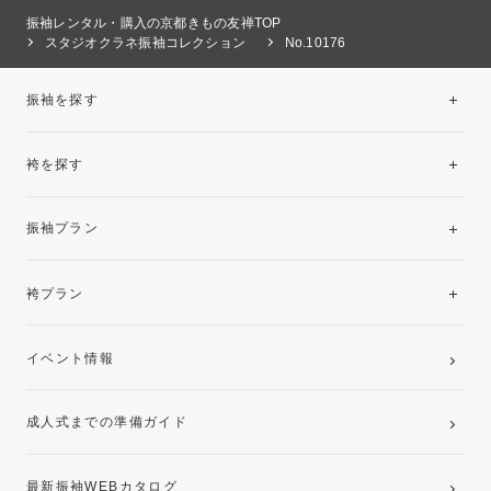
振袖レンタル・購入の京都きもの友禅TOP
スタジオクラネ振袖コレクション
No.10176
振袖を探す
袴を探す
振袖レンタルコレクション
振袖プラン
美と品格を纏う特選技法振袖
レンタルプラン
袴プラン
ご購入プラン
卒業袴レンタルプラン
イベント情報
ママ振袖・姉振袖プラン(お持ち込み振袖)
成人式までの準備ガイド
記念写真撮影(前撮り)
最新振袖WEBカタログ