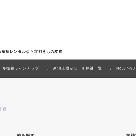
の振袖レンタルなら京都きもの友禅
ール振袖ラインナップ
新潟店限定セール振袖一覧
No.37
店
袴を探す
振袖