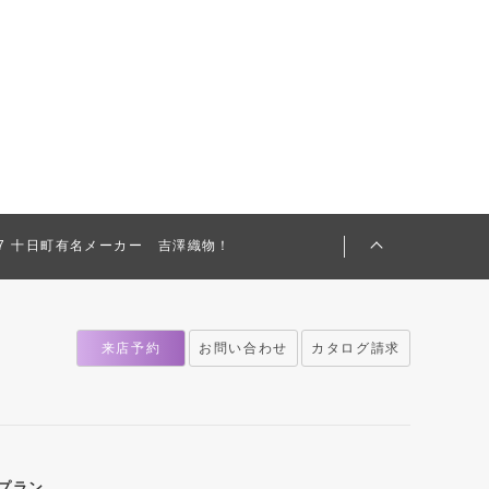
-987 十日町有名メーカー 吉澤織物！
来店予約
お問い合わせ
カタログ請求
プラン