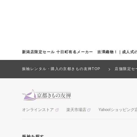
新潟店限定セール 十日町有名メーカー 吉澤織物！｜成人式
振袖レンタル・購入の京都きもの友禅TOP
店舗限定セ
オンラインストア
楽天市場店
Yahoo!ショッピング
振袖を探す