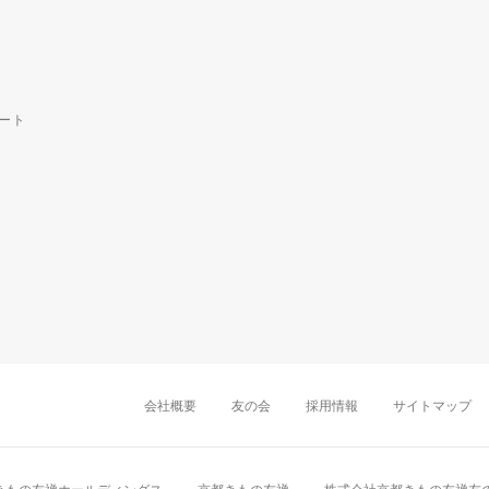
ート
中部・東海
新潟店
金沢店
岡崎店
名古屋
千葉店
船橋店
柏店
会社概要
友の会
採用情報
サイトマップ
近畿
町田店
立川店
八王子店
大阪難波店
京
中国・四国
岡山店
広島店
九州
天神店
久留米