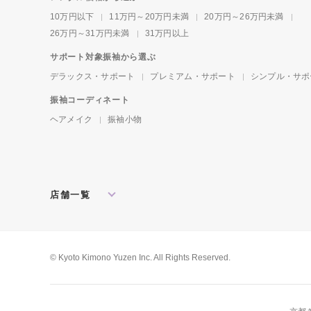
10万円以下
11万円～20万円未満
20万円～26万円未満
26万円～31万円未満
31万円以上
サポート対象振袖から選ぶ
デラックス・サポート
プレミアム・サポート
シンプル・サポ
振袖コーディネート
ヘアメイク
振袖小物
店舗一覧
北海道・東北
札幌店
盛岡店
郡山店
関東
水戸店
宇都宮店
大宮店
所沢店
© Kyoto Kimono Yuzen Inc. All Rights Reserved.
松戸店
東京本館
新宿店
池袋店
横浜店
川崎店
厚木店