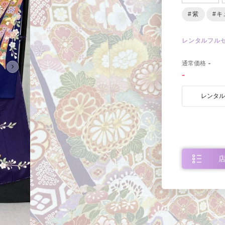
#紫
#キ
レンタルフル
0
通常価格
-
-
レンタ