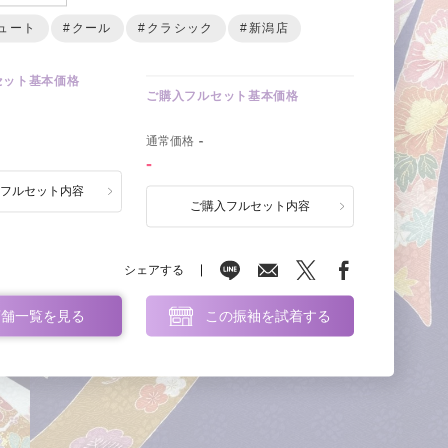
ュート
#クール
#クラシック
#新潟店
セット基本価格
ご購入フルセット基本価格
0
通常価格
-
-
ルフルセット内容
ご購入フルセット内容
シェアする
店舗一覧を見る
この振袖を試着する