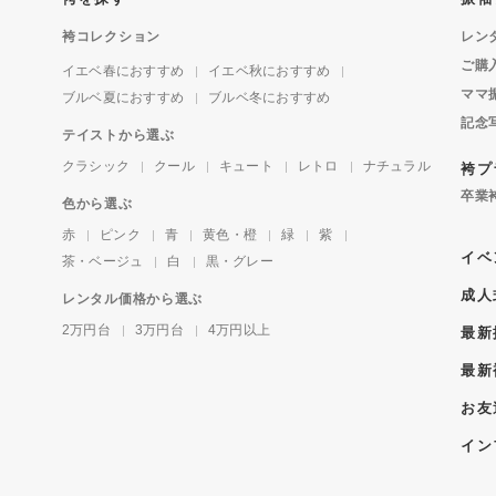
袴コレクション
レン
ご購
イエベ春におすすめ
イエベ秋におすすめ
ママ
ブルベ夏におすすめ
ブルベ冬におすすめ
記念
テイストから選ぶ
クラシック
クール
キュート
レトロ
ナチュラル
袴プ
卒業
色から選ぶ
赤
ピンク
青
黄色・橙
緑
紫
イベ
茶・ベージュ
白
黒・グレー
成人
レンタル価格から選ぶ
2万円台
3万円台
4万円以上
最新
最新
お友
イン