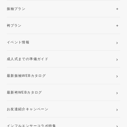
振袖レンタルコレクション
振袖プラン
美と品格を纏う特選技法振袖
レンタルプラン
袴プラン
ご購入プラン
卒業袴レンタルプラン
イベント情報
ママ振袖・姉振袖プラン(お持ち込み振袖)
成人式までの準備ガイド
記念写真撮影(前撮り)
最新振袖WEBカタログ
最新袴WEBカタログ
お友達紹介キャンペーン
インフルエンサーコラボ特集