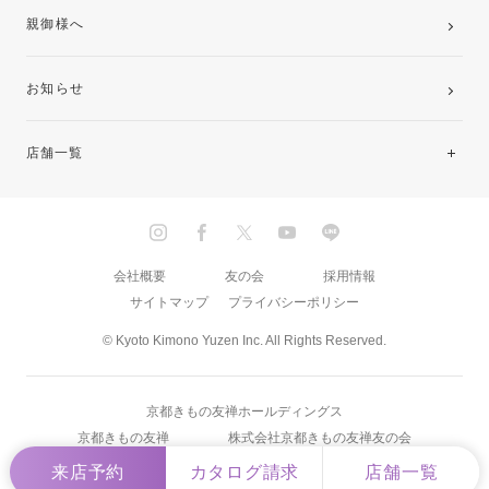
親御様へ
お知らせ
店舗一覧
北海道・東北
関東
会社概要
友の会
採用情報
サイトマップ
プライバシーポリシー
中部・東海
© Kyoto Kimono Yuzen Inc. All Rights Reserved.
近畿
京都きもの友禅ホールディングス
中国・四国
京都きもの友禅
株式会社京都きもの友禅友の会
来店予約
カタログ請求
店舗一覧
九州