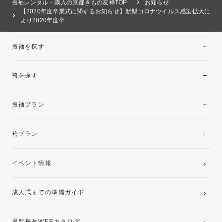
振袖レンタル・購入の京都きもの友禅TOP
お知らせ
【2020年度卒業式に関するお知らせ】新型コロナウイルス感染拡大に
より2020年度卒…
振袖を探す
袴を探す
振袖レンタルコレクション
振袖プラン
美と品格を纏う特選技法振袖
レンタルプラン
袴プラン
ご購入プラン
卒業袴レンタルプラン
イベント情報
ママ振袖・姉振袖プラン(お持ち込み振袖)
成人式までの準備ガイド
記念写真撮影(前撮り)
最新振袖WEBカタログ