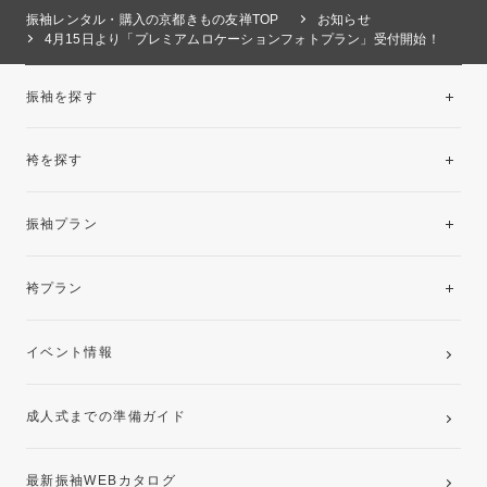
振袖レンタル・購入の京都きもの友禅TOP
お知らせ
4月15日より「プレミアムロケーションフォトプラン」受付開始！
振袖を探す
袴を探す
振袖レンタルコレクション
振袖プラン
美と品格を纏う特選技法振袖
レンタルプラン
袴プラン
ご購入プラン
卒業袴レンタルプラン
イベント情報
ママ振袖・姉振袖プラン(お持ち込み振袖)
成人式までの準備ガイド
記念写真撮影(前撮り)
最新振袖WEBカタログ