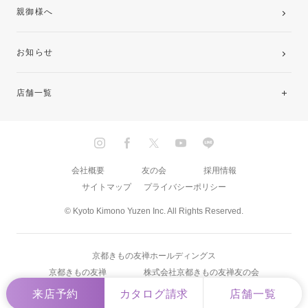
親御様へ
お知らせ
店舗一覧
北海道・東北
関東
会社概要
友の会
採用情報
サイトマップ
プライバシーポリシー
中部・東海
© Kyoto Kimono Yuzen Inc. All Rights Reserved.
近畿
京都きもの友禅ホールディングス
中国・四国
京都きもの友禅
株式会社京都きもの友禅友の会
来店予約
カタログ請求
店舗一覧
九州