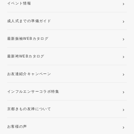
卒業袴レンタルプラン
イベント情報
ママ振袖・姉振袖プラン(お持ち込み振袖)
成人式までの準備ガイド
記念写真撮影(前撮り)
最新振袖WEBカタログ
最新袴WEBカタログ
お友達紹介キャンペーン
インフルエンサーコラボ特集
京都きもの友禅について
お客様の声