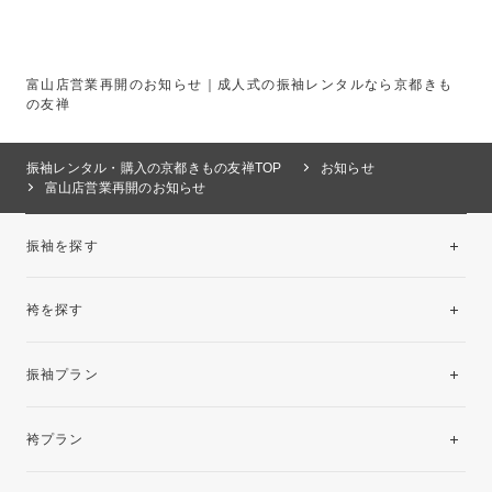
富山店営業再開のお知らせ｜成人式の振袖レンタルなら京都きも
の友禅
振袖レンタル・購入の京都きもの友禅TOP
お知らせ
富山店営業再開のお知らせ
振袖を探す
袴を探す
振袖レンタルコレクション
振袖プラン
美と品格を纏う特選技法振袖
レンタルプラン
袴プラン
ご購入プラン