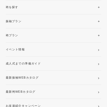
袴を探す
振袖レンタルコレクション
振袖プラン
美と品格を纏う特選技法振袖
レンタルプラン
袴プラン
ご購入プラン
卒業袴レンタルプラン
イベント情報
ママ振袖・姉振袖プラン(お持ち込み振袖)
成人式までの準備ガイド
記念写真撮影(前撮り)
最新振袖WEBカタログ
最新袴WEBカタログ
お友達紹介キャンペーン