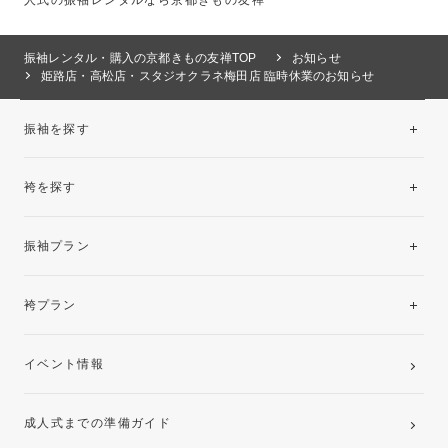
振袖レンタル・購入の京都きもの友禅TOP
お知らせ
姫路店・高松店・スタジオクラネ梅田店 臨時休業のお知らせ
振袖を探す
袴を探す
振袖レンタルコレクション
振袖プラン
美と品格を纏う特選技法振袖
レンタルプラン
袴プラン
ご購入プラン
卒業袴レンタルプラン
イベント情報
ママ振袖・姉振袖プラン(お持ち込み振袖)
成人式までの準備ガイド
記念写真撮影(前撮り)