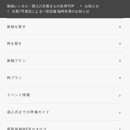
振袖レンタル・購入の京都きもの友禅TOP
お知らせ
台風7号接近による一部店舗 臨時休業のお知らせ
振袖を探す
袴を探す
振袖レンタルコレクション
振袖プラン
美と品格を纏う特選技法振袖
レンタルプラン
袴プラン
ご購入プラン
卒業袴レンタルプラン
イベント情報
ママ振袖・姉振袖プラン(お持ち込み振袖)
成人式までの準備ガイド
記念写真撮影(前撮り)
最新振袖WEBカタログ