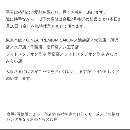
平素は格別のご愛顧を賜わり、厚くお礼申しあげます。
誠に勝手ながら、以下の店舗は台風7号接近の影響により本日8
月16日（金）を臨時休業とさせて頂きます。
東京本館／GINZA PREMIUM SAKON／池袋店／大宮店／所沢
店／水戸店／千葉店／松戸店／八王子店
フォトスタジオクラネ 新宿店／フォトスタジオクラネ みなと
みらい店
みなさまには大変ご不便をおかけいたしますが、何卒宜しくお
願い致します。
台風7号接近による一部店舗 臨時休業のお知らせ｜成人式の振袖
レンタルなら京都きもの友禅