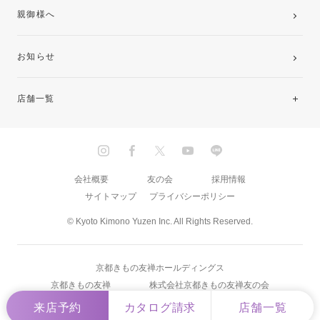
親御様へ
お知らせ
店舗一覧
北海道・東北
関東
会社概要
友の会
採用情報
サイトマップ
プライバシーポリシー
中部・東海
© Kyoto Kimono Yuzen Inc. All Rights Reserved.
近畿
京都きもの友禅ホールディングス
中国・四国
京都きもの友禅
株式会社京都きもの友禅友の会
来店予約
カタログ請求
店舗一覧
九州