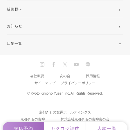
親御様へ
お知らせ
店舗一覧
北海道・東北
関東
会社概要
友の会
採用情報
サイトマップ
プライバシーポリシー
中部・東海
© Kyoto Kimono Yuzen Inc. All Rights Reserved.
近畿
京都きもの友禅ホールディングス
中国・四国
京都きもの友禅
株式会社京都きもの友禅友の会
来店予約
カタログ請求
店舗一覧
九州