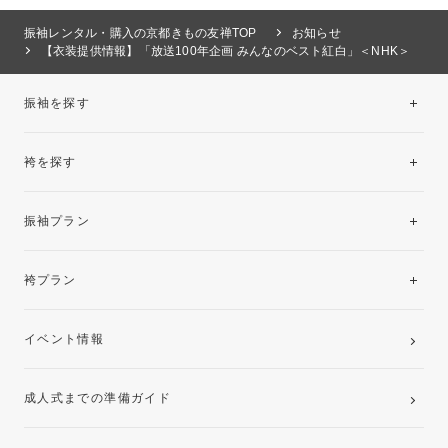
振袖レンタル・購入の京都きもの友禅TOP
お知らせ
【衣装提供情報】「放送100年企画 みんなのベスト紅白」＜NHK＞
振袖を探す
袴を探す
振袖レンタルコレクション
振袖プラン
美と品格を纏う特選技法振袖
レンタルプラン
袴プラン
ご購入プラン
卒業袴レンタルプラン
イベント情報
ママ振袖・姉振袖プラン(お持ち込み振袖)
成人式までの準備ガイド
記念写真撮影(前撮り)