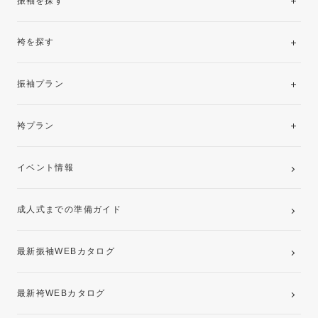
振袖を探す
袴を探す
振袖レンタルコレクション
振袖プラン
美と品格を纏う特選技法振袖
レンタルプラン
袴プラン
ご購入プラン
卒業袴レンタルプラン
イベント情報
ママ振袖・姉振袖プラン(お持ち込み振袖)
成人式までの準備ガイド
記念写真撮影(前撮り)
最新振袖WEBカタログ
最新袴WEBカタログ