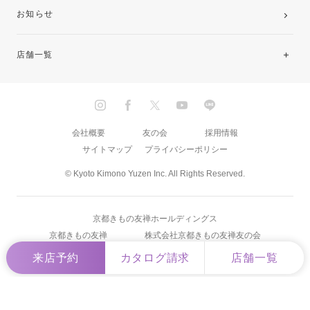
お知らせ
店舗一覧
北海道・東北
関東
会社概要
友の会
採用情報
サイトマップ
プライバシーポリシー
中部・東海
© Kyoto Kimono Yuzen Inc. All Rights Reserved.
近畿
京都きもの友禅ホールディングス
中国・四国
京都きもの友禅
株式会社京都きもの友禅友の会
来店予約
カタログ請求
店舗一覧
九州