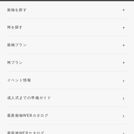
振袖を探す
袴を探す
振袖レンタルコレクション
振袖プラン
美と品格を纏う特選技法振袖
レンタルプラン
袴プラン
ご購入プラン
卒業袴レンタルプラン
イベント情報
ママ振袖・姉振袖プラン(お持ち込み振袖)
成人式までの準備ガイド
記念写真撮影(前撮り)
最新振袖WEBカタログ
最新袴WEBカタログ