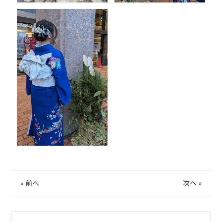
«
前へ
次へ
»