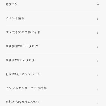
レンタルプラン
袴プラン
ご購入プラン
卒業袴レンタルプラン
イベント情報
ママ振袖・姉振袖プラン(お持ち込み振袖)
成人式までの準備ガイド
記念写真撮影(前撮り)
最新振袖WEBカタログ
最新袴WEBカタログ
お友達紹介キャンペーン
インフルエンサーコラボ特集
京都きもの友禅について