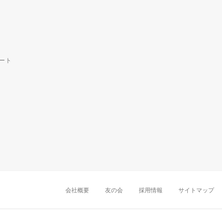
ート
中部・東海
新潟店
金沢店
岡崎店
名古屋
千葉店
船橋店
柏店
会社概要
友の会
採用情報
サイトマップ
近畿
町田店
立川店
八王子店
大阪難波店
京
中国・四国
岡山店
広島店
九州
天神店
久留米