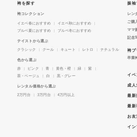
袴を探す
振袖
袴コレクション
レン
ご購
イエベ春におすすめ
イエベ秋におすすめ
ママ
ブルベ夏におすすめ
ブルベ冬におすすめ
記念
テイストから選ぶ
クラシック
クール
キュート
レトロ
ナチュラル
袴プ
卒業
色から選ぶ
赤
ピンク
青
黄色・橙
緑
紫
イベ
茶・ベージュ
白
黒・グレー
成人
レンタル価格から選ぶ
2万円台
3万円台
4万円以上
最新
最新
お友
イン