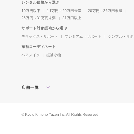
レンタル価格から選ぶ
10万円以下
11万円～20万円未満
20万円～26万円未満
26万円～31万円未満
31万円以上
サポート対象振袖から選ぶ
デラックス・サポート
プレミアム・サポート
シンプル・サポ
振袖コーディネート
ヘアメイク
振袖小物
店舗一覧
北海道・東北
札幌店
盛岡店
郡山店
関東
水戸店
宇都宮店
大宮店
所沢店
© Kyoto Kimono Yuzen Inc. All Rights Reserved.
松戸店
東京本館
新宿店
池袋店
横浜店
川崎店
厚木店