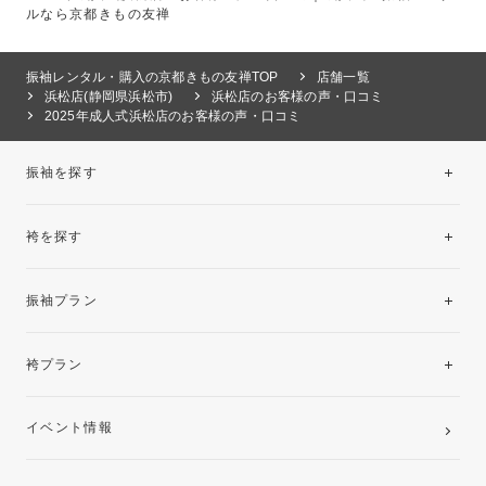
ルなら京都きもの友禅
振袖レンタル・購入の京都きもの友禅TOP
店舗一覧
浜松店(静岡県浜松市)
浜松店のお客様の声・口コミ
2025年成人式浜松店のお客様の声・口コミ
振袖を探す
袴を探す
振袖レンタルコレクション
振袖プラン
美と品格を纏う特選技法振袖
レンタルプラン
袴プラン
ご購入プラン
卒業袴レンタルプラン
イベント情報
ママ振袖・姉振袖プラン(お持ち込み振袖)