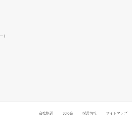
ート
中部・東海
新潟店
金沢店
岡崎店
名古屋
千葉店
船橋店
柏店
会社概要
友の会
採用情報
サイトマップ
近畿
町田店
立川店
八王子店
大阪難波店
京
中国・四国
岡山店
広島店
九州
天神店
久留米