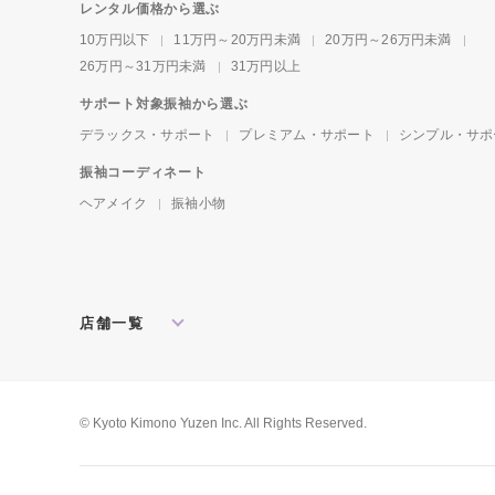
レンタル価格から選ぶ
10万円以下
11万円～20万円未満
20万円～26万円未満
26万円～31万円未満
31万円以上
サポート対象振袖から選ぶ
デラックス・サポート
プレミアム・サポート
シンプル・サポ
振袖コーディネート
ヘアメイク
振袖小物
店舗一覧
北海道・東北
札幌店
盛岡店
郡山店
関東
水戸店
宇都宮店
大宮店
所沢店
© Kyoto Kimono Yuzen Inc. All Rights Reserved.
松戸店
東京本館
新宿店
池袋店
横浜店
川崎店
厚木店