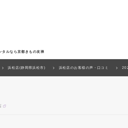
ンタルなら京都きもの友禅
浜松店(静岡県浜松市)
浜松店のお客様の声・口コミ
2
店