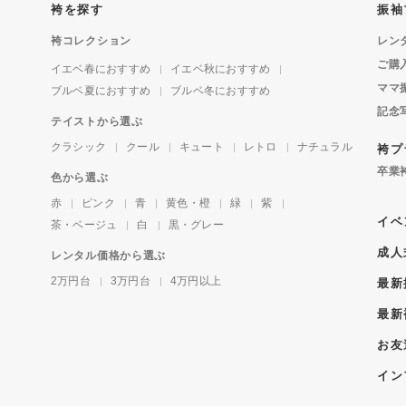
袴を探す
振袖
袴コレクション
レン
ご購
イエベ春におすすめ
イエベ秋におすすめ
ママ
ブルベ夏におすすめ
ブルベ冬におすすめ
記念
テイストから選ぶ
クラシック
クール
キュート
レトロ
ナチュラル
袴プ
卒業
色から選ぶ
赤
ピンク
青
黄色・橙
緑
紫
イベ
茶・ベージュ
白
黒・グレー
成人
レンタル価格から選ぶ
2万円台
3万円台
4万円以上
最新
最新
お友
イン