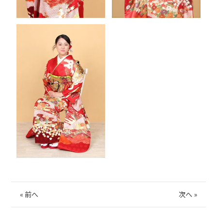
«
前へ
次へ
»