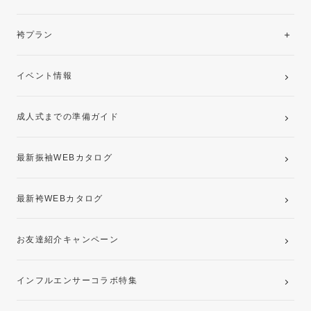
美と品格を纏う特選技法振袖
レンタルプラン
袴プラン
ご購入プラン
卒業袴レンタルプラン
イベント情報
ママ振袖・姉振袖プラン(お持ち込み振袖)
成人式までの準備ガイド
記念写真撮影(前撮り)
最新振袖WEBカタログ
最新袴WEBカタログ
お友達紹介キャンペーン
インフルエンサーコラボ特集