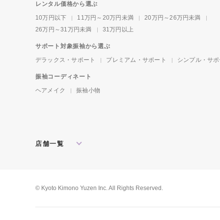
レンタル価格から選ぶ
10万円以下
11万円～20万円未満
20万円～26万円未満
26万円～31万円未満
31万円以上
サポート対象振袖から選ぶ
デラックス・サポート
プレミアム・サポート
シンプル・サポ
振袖コーディネート
ヘアメイク
振袖小物
店舗一覧
北海道・東北
札幌店
盛岡店
郡山店
関東
水戸店
宇都宮店
大宮店
所沢店
© Kyoto Kimono Yuzen Inc. All Rights Reserved.
松戸店
東京本館
新宿店
池袋店
横浜店
川崎店
厚木店