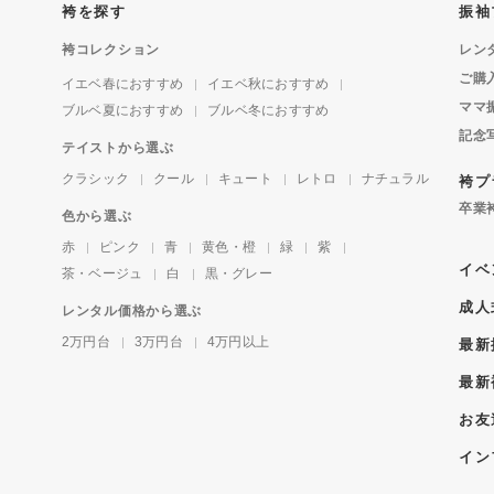
袴を探す
振袖
袴コレクション
レン
ご購
イエベ春におすすめ
イエベ秋におすすめ
ママ
ブルベ夏におすすめ
ブルベ冬におすすめ
記念
テイストから選ぶ
クラシック
クール
キュート
レトロ
ナチュラル
袴プ
卒業
色から選ぶ
赤
ピンク
青
黄色・橙
緑
紫
イベ
茶・ベージュ
白
黒・グレー
成人
レンタル価格から選ぶ
2万円台
3万円台
4万円以上
最新
最新
お友
イン