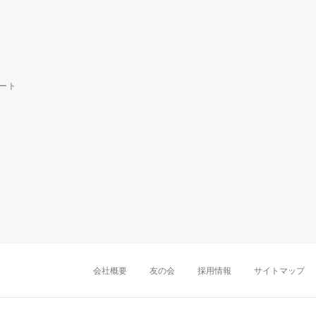
ート
中部・東海
新潟店
金沢店
岡崎店
名古屋
千葉店
船橋店
柏店
会社概要
友の会
採用情報
サイトマップ
近畿
町田店
立川店
八王子店
大阪難波店
京
中国・四国
岡山店
広島店
九州
天神店
久留米