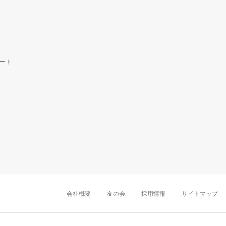
ート
中部・東海
新潟店
金沢店
岡崎店
名古屋
千葉店
船橋店
柏店
会社概要
友の会
採用情報
サイトマップ
近畿
町田店
立川店
八王子店
大阪難波店
京
中国・四国
岡山店
広島店
九州
天神店
久留米