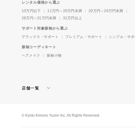
レンタル価格から選ぶ
10万円以下
11万円～20万円未満
20万円～26万円未満
26万円～31万円未満
31万円以上
サポート対象振袖から選ぶ
デラックス・サポート
プレミアム・サポート
シンプル・サポ
振袖コーディネート
ヘアメイク
振袖小物
店舗一覧
北海道・東北
札幌店
盛岡店
郡山店
関東
水戸店
宇都宮店
大宮店
所沢店
© Kyoto Kimono Yuzen Inc. All Rights Reserved.
松戸店
東京本館
新宿店
池袋店
横浜店
川崎店
厚木店