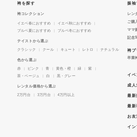
袴を探す
振袖
袴コレクション
レン
ご購
イエベ春におすすめ
イエベ秋におすすめ
ママ
ブルベ夏におすすめ
ブルベ冬におすすめ
記念
テイストから選ぶ
クラシック
クール
キュート
レトロ
ナチュラル
袴プ
卒業
色から選ぶ
赤
ピンク
青
黄色・橙
緑
紫
イベ
茶・ベージュ
白
黒・グレー
成人
レンタル価格から選ぶ
2万円台
3万円台
4万円以上
最新
最新
お友
イン