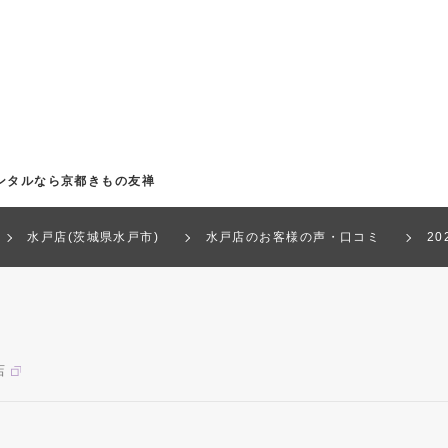
ンタルなら京都きもの友禅
水戸店(茨城県水戸市)
水戸店のお客様の声・口コミ
2
店