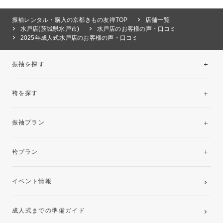
振袖レンタル・購入の京都きもの友禅TOP
店舗一覧
水戸店(茨城県水戸市)
水戸店のお客様の声・口コミ
2025年成人式水戸店のお客様の声・口コミ
振袖を探す
袴を探す
振袖レンタルコレクション
振袖プラン
美と品格を纏う特選技法振袖
レンタルプラン
袴プラン
ご購入プラン
卒業袴レンタルプラン
イベント情報
ママ振袖・姉振袖プラン(お持ち込み振袖)
成人式までの準備ガイド
記念写真撮影(前撮り)