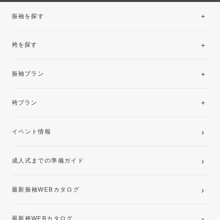
振袖を探す
袴を探す
振袖レンタルコレクション
振袖プラン
美と品格を纏う特選技法振袖
レンタルプラン
袴プラン
ご購入プラン
卒業袴レンタルプラン
イベント情報
ママ振袖・姉振袖プラン(お持ち込み振袖)
成人式までの準備ガイド
記念写真撮影(前撮り)
最新振袖WEBカタログ
最新袴WEBカタログ