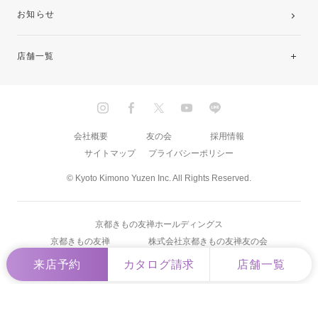
お知らせ
店舗一覧
北海道・東北
関東
会社概要
友の会
採用情報
サイトマップ
プライバシーポリシー
中部・東海
© Kyoto Kimono Yuzen Inc. All Rights Reserved.
近畿
京都きもの友禅ホールディングス
中国・四国
京都きもの友禅
株式会社京都きもの友禅友の会
来店予約
カタログ請求
店舗一覧
九州