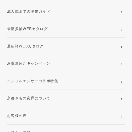
ママ振袖・姉振袖プラン(お持ち込み振袖)
成人式までの準備ガイド
記念写真撮影(前撮り)
最新振袖WEBカタログ
最新袴WEBカタログ
お友達紹介キャンペーン
インフルエンサーコラボ特集
京都きもの友禅について
お客様の声