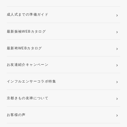
ママ振袖・姉振袖プラン(お持ち込み振袖)
成人式までの準備ガイド
記念写真撮影(前撮り)
最新振袖WEBカタログ
最新袴WEBカタログ
お友達紹介キャンペーン
インフルエンサーコラボ特集
京都きもの友禅について
お客様の声