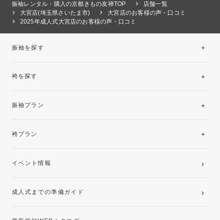
振袖レンタル・購入の京都きもの友禅TOP
店舗一覧
大宮店(埼玉県さいたま市)
大宮店のお客様の声・口コミ
2025年成人式大宮店のお客様の声・口コミ
振袖を探す
袴を探す
振袖レンタルコレクション
振袖プラン
美と品格を纏う特選技法振袖
レンタルプラン
袴プラン
ご購入プラン
卒業袴レンタルプラン
イベント情報
ママ振袖・姉振袖プラン(お持ち込み振袖)
成人式までの準備ガイド
記念写真撮影(前撮り)