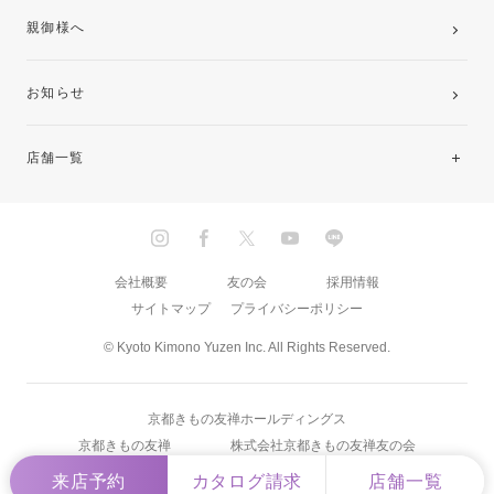
親御様へ
お知らせ
店舗一覧
北海道・東北
関東
会社概要
友の会
採用情報
サイトマップ
プライバシーポリシー
中部・東海
© Kyoto Kimono Yuzen Inc. All Rights Reserved.
近畿
京都きもの友禅ホールディングス
中国・四国
京都きもの友禅
株式会社京都きもの友禅友の会
来店予約
カタログ請求
店舗一覧
九州