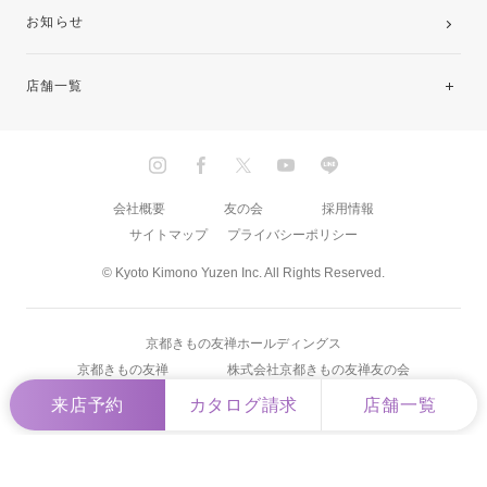
お知らせ
店舗一覧
北海道・東北
関東
会社概要
友の会
採用情報
サイトマップ
プライバシーポリシー
中部・東海
© Kyoto Kimono Yuzen Inc. All Rights Reserved.
近畿
京都きもの友禅ホールディングス
中国・四国
京都きもの友禅
株式会社京都きもの友禅友の会
来店予約
カタログ請求
店舗一覧
九州