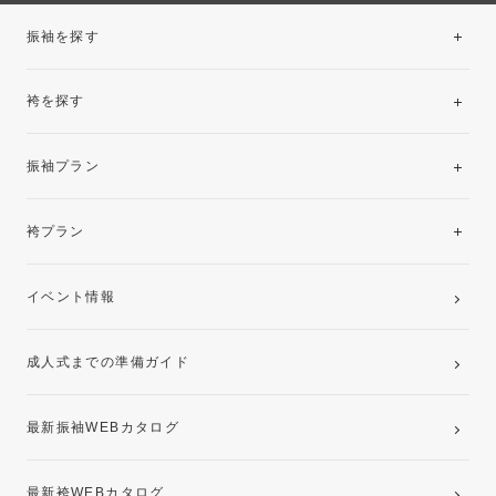
振袖を探す
袴を探す
振袖レンタルコレクション
振袖プラン
美と品格を纏う特選技法振袖
レンタルプラン
袴プラン
ご購入プラン
卒業袴レンタルプラン
イベント情報
ママ振袖・姉振袖プラン(お持ち込み振袖)
成人式までの準備ガイド
記念写真撮影(前撮り)
最新振袖WEBカタログ
最新袴WEBカタログ