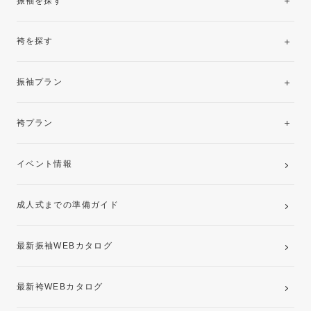
振袖を探す
袴を探す
振袖レンタルコレクション
振袖プラン
美と品格を纏う特選技法振袖
レンタルプラン
袴プラン
ご購入プラン
卒業袴レンタルプラン
イベント情報
ママ振袖・姉振袖プラン(お持ち込み振袖)
成人式までの準備ガイド
記念写真撮影(前撮り)
最新振袖WEBカタログ
最新袴WEBカタログ