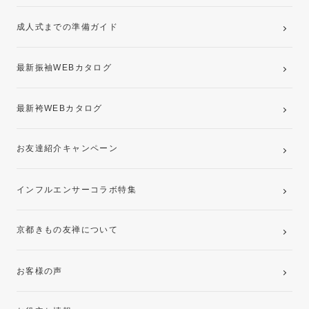
ママ振袖・姉振袖プラン(お持ち込み振袖)
成人式までの準備ガイド
記念写真撮影(前撮り)
最新振袖WEBカタログ
最新袴WEBカタログ
お友達紹介キャンペーン
インフルエンサーコラボ特集
京都きもの友禅について
お客様の声