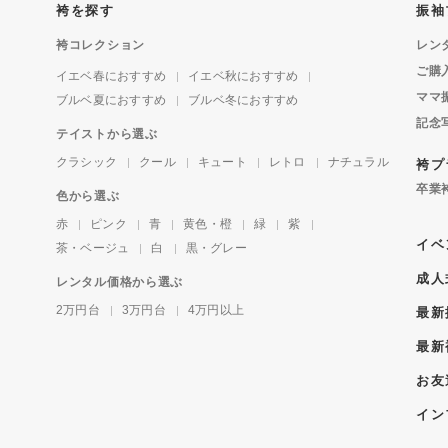
袴を探す
振袖
袴コレクション
レン
ご購
イエベ春におすすめ
イエベ秋におすすめ
ママ
ブルベ夏におすすめ
ブルベ冬におすすめ
記念
テイストから選ぶ
クラシック
クール
キュート
レトロ
ナチュラル
袴プ
卒業
色から選ぶ
赤
ピンク
青
黄色・橙
緑
紫
イベ
茶・ベージュ
白
黒・グレー
成人
レンタル価格から選ぶ
2万円台
3万円台
4万円以上
最新
最新
お友
イン