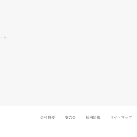
ート
中部・東海
新潟店
金沢店
岡崎店
名古屋
千葉店
船橋店
柏店
会社概要
友の会
採用情報
サイトマップ
近畿
町田店
立川店
八王子店
大阪難波店
京
中国・四国
岡山店
広島店
九州
天神店
久留米