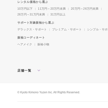
レンタル価格から選ぶ
10万円以下
11万円～20万円未満
20万円～26万円未満
26万円～31万円未満
31万円以上
サポート対象振袖から選ぶ
デラックス・サポート
プレミアム・サポート
シンプル・サポ
振袖コーディネート
ヘアメイク
振袖小物
店舗一覧
北海道・東北
札幌店
盛岡店
郡山店
関東
水戸店
宇都宮店
大宮店
所沢店
© Kyoto Kimono Yuzen Inc. All Rights Reserved.
松戸店
東京本館
新宿店
池袋店
横浜店
川崎店
厚木店