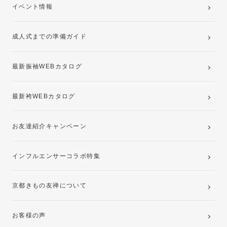
卒業袴レンタルプラン
イベント情報
ママ振袖・姉振袖プラン(お持ち込み振袖)
成人式までの準備ガイド
記念写真撮影(前撮り)
最新振袖WEBカタログ
最新袴WEBカタログ
お友達紹介キャンペーン
インフルエンサーコラボ特集
京都きもの友禅について
お客様の声