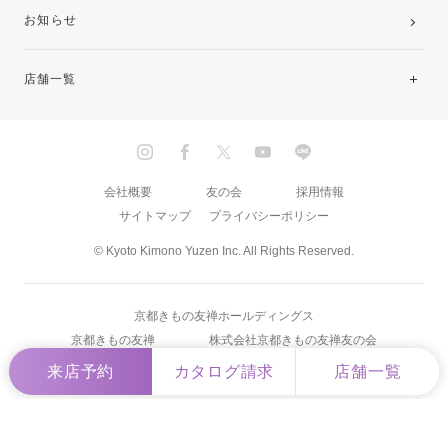
お知らせ
店舗一覧
北海道・東北
関東
会社概要
友の会
採用情報
サイトマップ
プライバシーポリシー
中部・東海
© Kyoto Kimono Yuzen Inc. All Rights Reserved.
近畿
京都きもの友禅ホールディングス
中国・四国
京都きもの友禅
株式会社京都きもの友禅友の会
来店予約
カタログ請求
店舗一覧
九州