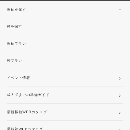
振袖を探す
袴を探す
振袖レンタルコレクション
振袖プラン
美と品格を纏う特選技法振袖
レンタルプラン
袴プラン
ご購入プラン
卒業袴レンタルプラン
イベント情報
ママ振袖・姉振袖プラン(お持ち込み振袖)
成人式までの準備ガイド
記念写真撮影(前撮り)
最新振袖WEBカタログ
最新袴WEBカタログ