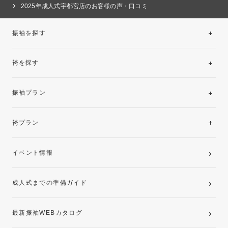
2025年成人式宇都宮店のお客様の声・口コミ
振袖を探す
袴を探す
振袖レンタルコレクション
振袖プラン
美と品格を纏う特選技法振袖
レンタルプラン
袴プラン
ご購入プラン
卒業袴レンタルプラン
イベント情報
ママ振袖・姉振袖プラン(お持ち込み振袖)
成人式までの準備ガイド
記念写真撮影(前撮り)
最新振袖WEBカタログ