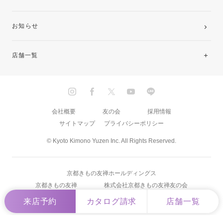
お知らせ
店舗一覧
北海道・東北
関東
会社概要
友の会
採用情報
サイトマップ
プライバシーポリシー
中部・東海
© Kyoto Kimono Yuzen Inc. All Rights Reserved.
近畿
京都きもの友禅ホールディングス
中国・四国
京都きもの友禅
株式会社京都きもの友禅友の会
来店予約
カタログ請求
店舗一覧
九州