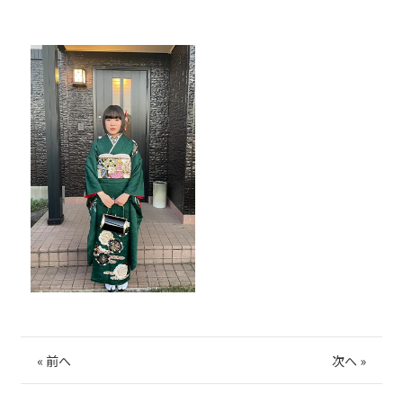
«
前へ
次へ
»