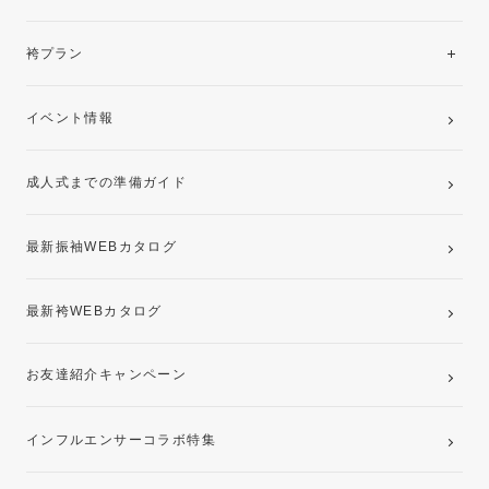
美と品格を纏う特選技法振袖
レンタルプラン
袴プラン
ご購入プラン
卒業袴レンタルプラン
イベント情報
ママ振袖・姉振袖プラン(お持ち込み振袖)
成人式までの準備ガイド
記念写真撮影(前撮り)
最新振袖WEBカタログ
最新袴WEBカタログ
お友達紹介キャンペーン
インフルエンサーコラボ特集