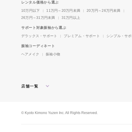
レンタル価格から選ぶ
10万円以下
11万円～20万円未満
20万円～26万円未満
26万円～31万円未満
31万円以上
サポート対象振袖から選ぶ
デラックス・サポート
プレミアム・サポート
シンプル・サポ
振袖コーディネート
ヘアメイク
振袖小物
店舗一覧
北海道・東北
札幌店
盛岡店
郡山店
関東
水戸店
宇都宮店
大宮店
所沢店
© Kyoto Kimono Yuzen Inc. All Rights Reserved.
松戸店
東京本館
新宿店
池袋店
横浜店
川崎店
厚木店