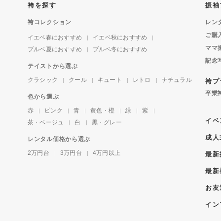
袴を探す
振袖
袴コレクション
レン
ご購
イエベ春におすすめ
イエベ秋におすすめ
ママ
ブルベ夏におすすめ
ブルベ冬におすすめ
記念
テイストから選ぶ
クラシック
クール
キュート
レトロ
ナチュラル
袴プ
卒業
色から選ぶ
赤
ピンク
青
黄色・橙
緑
紫
イベ
茶・ベージュ
白
黒・グレー
成人
レンタル価格から選ぶ
2万円台
3万円台
4万円以上
最新
最新
お友
イン