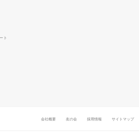
ート
中部・東海
新潟店
金沢店
岡崎店
名古屋
千葉店
船橋店
柏店
会社概要
友の会
採用情報
サイトマップ
近畿
町田店
立川店
八王子店
大阪難波店
京
中国・四国
岡山店
広島店
九州
天神店
久留米