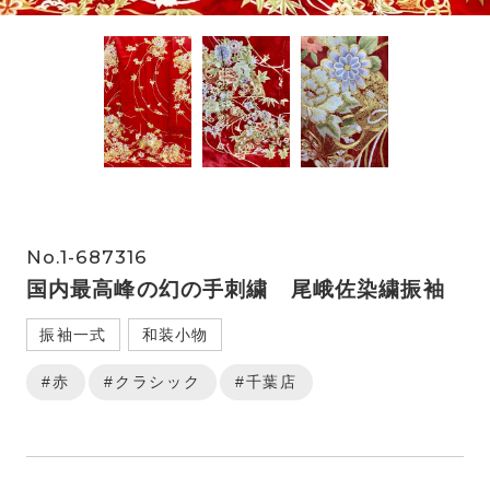
No.1-687316
国内最高峰の幻の手刺繍 尾峨佐染繍振袖
振袖一式
和装小物
#赤
#クラシック
#千葉店