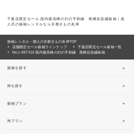
千葉店限定セール 国内最高峰の幻の手刺繍 尾峨佐染繍振袖｜成
人式の振袖レンタルなら京都きもの友禅
振袖レンタル・購入の京都きもの友禅TOP
店舗限定セール振袖ラインナップ
千葉店限定セール振袖一覧
No.1-687316 国内最高峰の幻の手刺繍 尾峨佐染繍振袖
振袖を探す
袴を探す
振袖レンタルコレクション
振袖プラン
美と品格を纏う特選技法振袖
レンタルプラン
袴プラン
ご購入プラン