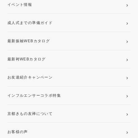
卒業袴レンタルプラン
イベント情報
ママ振袖・姉振袖プラン(お持ち込み振袖)
成人式までの準備ガイド
記念写真撮影(前撮り)
最新振袖WEBカタログ
最新袴WEBカタログ
お友達紹介キャンペーン
インフルエンサーコラボ特集
京都きもの友禅について
お客様の声