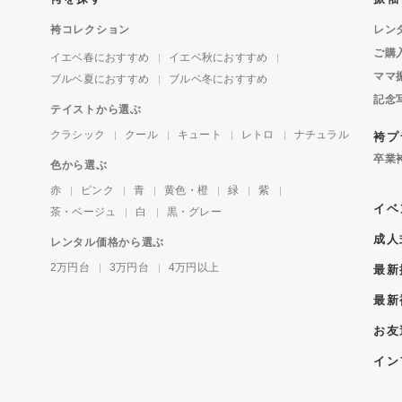
袴コレクション
レン
ご購
イエベ春におすすめ
イエベ秋におすすめ
ママ
ブルベ夏におすすめ
ブルベ冬におすすめ
記念
テイストから選ぶ
クラシック
クール
キュート
レトロ
ナチュラル
袴プ
卒業
色から選ぶ
赤
ピンク
青
黄色・橙
緑
紫
イベ
茶・ベージュ
白
黒・グレー
成人
レンタル価格から選ぶ
2万円台
3万円台
4万円以上
最新
最新
お友
イン