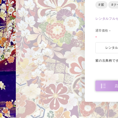
#紫
#ク
レンタルフル
0
通常価格
-
-
レンタ
紫の古典柄で