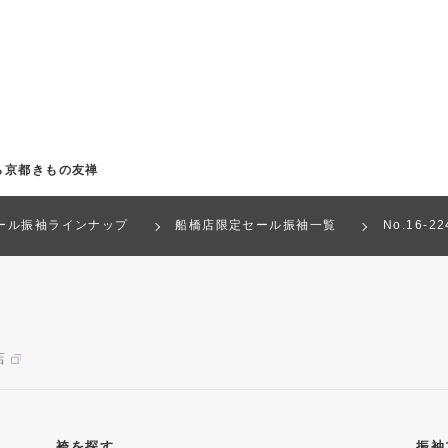
ら京都きもの友禅
ール振袖ラインナップ
船橋店限定セール振袖一覧
No.16-
店
袴を探す
振袖