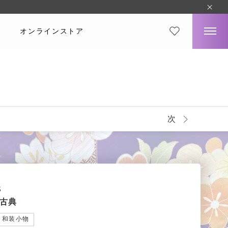
オンラインストア
次
5
古典
和装小物