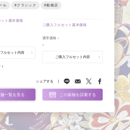
ール
#クラシック
#船橋店
セット基本価格
ご購入フルセット基本価格
0
通常価格
-
-
ルフルセット内容
ご購入フルセット内容
す！
シェアする
店舗一覧を見る
この振袖を試着する