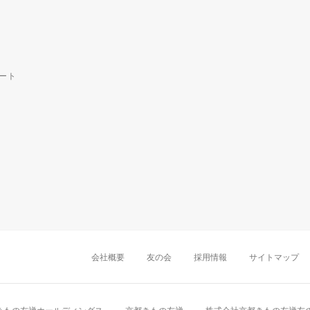
ート
中部・東海
新潟店
金沢店
岡崎店
名古屋
千葉店
船橋店
柏店
会社概要
友の会
採用情報
サイトマップ
近畿
町田店
立川店
八王子店
大阪難波店
京
中国・四国
岡山店
広島店
九州
天神店
久留米