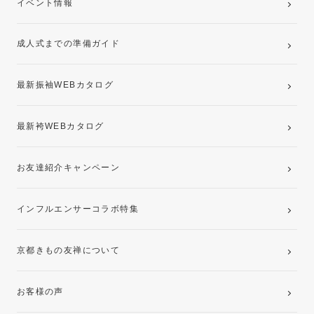
イベント情報
ママ振袖・姉振袖プラン(お持ち込み振袖)
成人式までの準備ガイド
記念写真撮影(前撮り)
最新振袖WEBカタログ
最新袴WEBカタログ
お友達紹介キャンペーン
インフルエンサーコラボ特集
京都きもの友禅について
お客様の声