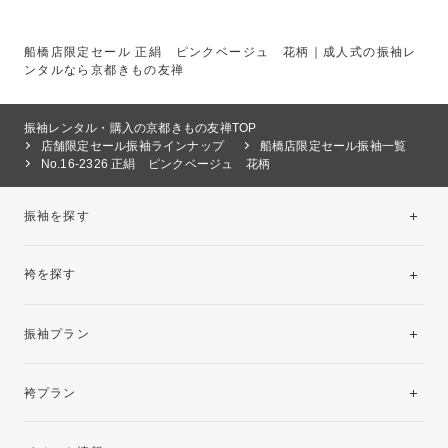
船橋店限定セール 正絹 ピンクベージュ 花柄｜成人式の振袖レ
ンタルなら京都きもの友禅
振袖レンタル・購入の京都きもの友禅TOP
店舗限定セール振袖ラインナップ
船橋店限定セール振袖一覧
No.16-2326 正絹 ピンクベージュ 花柄
振袖を探す
袴を探す
振袖レンタルコレクション
振袖プラン
美と品格を纏う特選技法振袖
レンタルプラン
袴プラン
ご購入プラン
卒業袴レンタルプラン