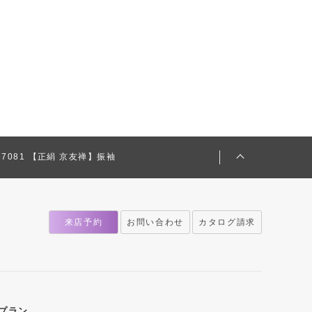
657081 【正絹 京友禅】振袖
来店予約
お問い合わせ
カタログ請求
プラン