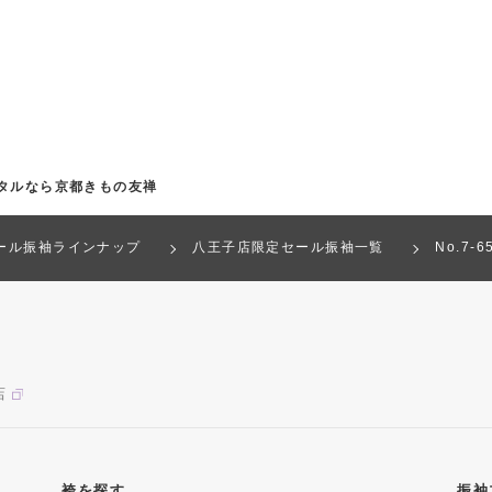
ンタルなら京都きもの友禅
ール振袖ラインナップ
八王子店限定セール振袖一覧
No.7-
店
袴を探す
振袖