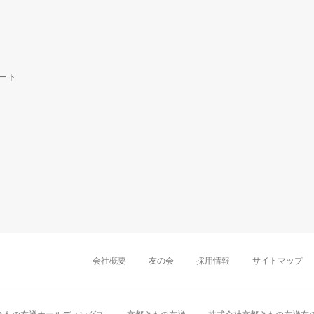
ート
中部・東海
新潟店
金沢店
岡崎店
名古屋
千葉店
船橋店
柏店
会社概要
友の会
採用情報
サイトマップ
近畿
町田店
立川店
八王子店
大阪難波店
京
中国・四国
岡山店
広島店
九州
天神店
久留米