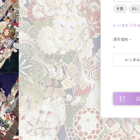
#青
#レ
レンタルフル
0
通常価格
-
-
レンタ