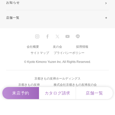
お知らせ
店舗一覧
北海道・東北
関東
会社概要
友の会
採用情報
サイトマップ
プライバシーポリシー
中部・東海
© Kyoto Kimono Yuzen Inc. All Rights Reserved.
近畿
京都きもの友禅ホールディングス
中国・四国
京都きもの友禅
株式会社京都きもの友禅友の会
来店予約
カタログ請求
店舗一覧
九州