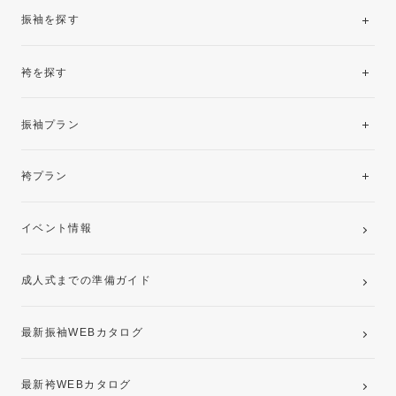
振袖を探す
袴を探す
振袖レンタルコレクション
振袖プラン
美と品格を纏う特選技法振袖
レンタルプラン
袴プラン
ご購入プラン
卒業袴レンタルプラン
イベント情報
ママ振袖・姉振袖プラン(お持ち込み振袖)
成人式までの準備ガイド
記念写真撮影(前撮り)
最新振袖WEBカタログ
最新袴WEBカタログ