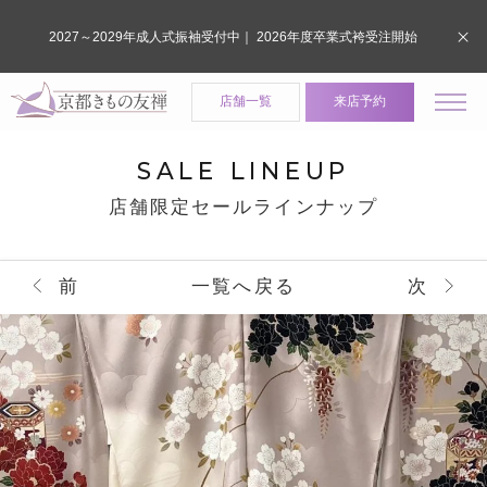
2027～2029年成人式振袖受付中｜ 2026年度卒業式袴受注開始
店舗一覧
来店予約
SALE LINEUP
店舗限定セールラインナップ
前
一覧へ戻る
次