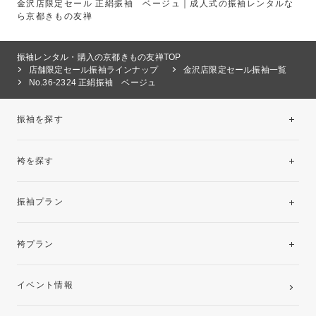
金沢店限定セール 正絹振袖 ベージュ｜成人式の振袖レンタルな
ら京都きもの友禅
振袖レンタル・購入の京都きもの友禅TOP
店舗限定セール振袖ラインナップ
金沢店限定セール振袖一覧
No.36-2324 正絹振袖 ベージュ
振袖を探す
袴を探す
振袖レンタルコレクション
振袖プラン
美と品格を纏う特選技法振袖
レンタルプラン
袴プラン
ご購入プラン
卒業袴レンタルプラン
イベント情報
ママ振袖・姉振袖プラン(お持ち込み振袖)