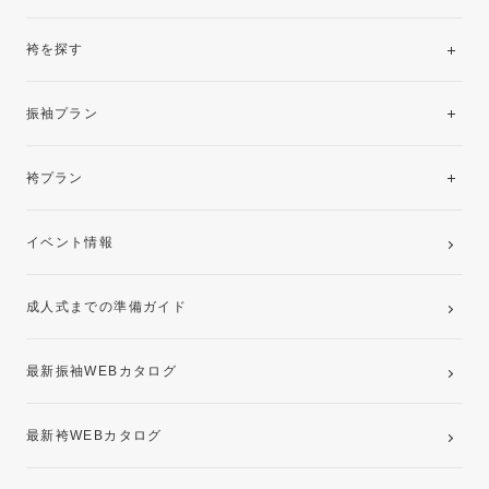
袴を探す
振袖レンタルコレクション
振袖プラン
美と品格を纏う特選技法振袖
レンタルプラン
袴プラン
ご購入プラン
卒業袴レンタルプラン
イベント情報
ママ振袖・姉振袖プラン(お持ち込み振袖)
成人式までの準備ガイド
記念写真撮影(前撮り)
最新振袖WEBカタログ
最新袴WEBカタログ