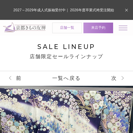
2027～2029年成人式振袖受付中｜ 2026年度卒業式袴受注開始
店舗一覧
来店予約
SALE LINEUP
店舗限定セールラインナップ
前
一覧へ戻る
次