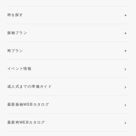
袴を探す
振袖レンタルコレクション
振袖プラン
美と品格を纏う特選技法振袖
レンタルプラン
袴プラン
ご購入プラン
卒業袴レンタルプラン
イベント情報
ママ振袖・姉振袖プラン(お持ち込み振袖)
成人式までの準備ガイド
記念写真撮影(前撮り)
最新振袖WEBカタログ
最新袴WEBカタログ