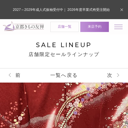
2027～2029年成人式振袖受付中｜ 2026年度卒業式袴受注開始
店舗一覧
来店予約
SALE LINEUP
店舗限定セールラインナップ
前
一覧へ戻る
次