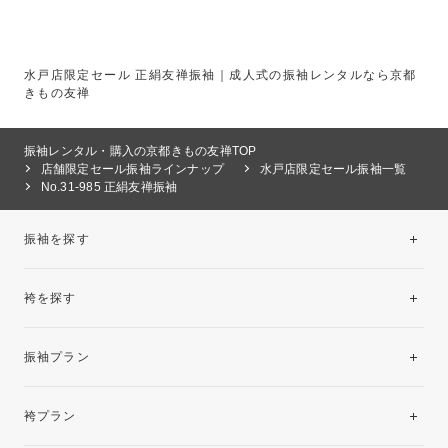
水戸店限定セール 正絹友禅振袖｜成人式の振袖レンタルなら京都
きもの友禅
振袖レンタル・購入の京都きもの友禅TOP
店舗限定セール振袖ラインナップ
水戸店限定セール振袖一覧
No.31-985 正絹友禅振袖
振袖を探す
袴を探す
振袖レンタルコレクション
振袖プラン
美と品格を纏う特選技法振袖
レンタルプラン
袴プラン