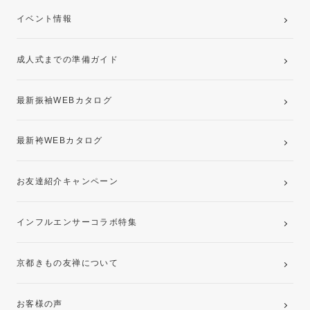
ご購入プラン
卒業袴レンタルプラン
イベント情報
ママ振袖・姉振袖プラン(お持ち込み振袖)
成人式までの準備ガイド
記念写真撮影(前撮り)
最新振袖WEBカタログ
最新袴WEBカタログ
お友達紹介キャンペーン
インフルエンサーコラボ特集
京都きもの友禅について
お客様の声