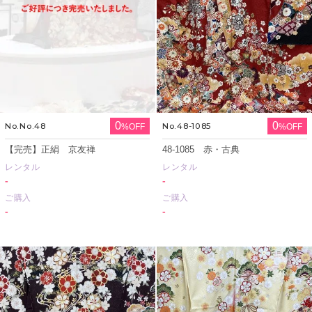
0
0
No.No.48
No.48-1085
%OFF
%OFF
【完売】正絹 京友禅
48-1085 赤・古典
レンタル
レンタル
-
-
ご購入
ご購入
-
-