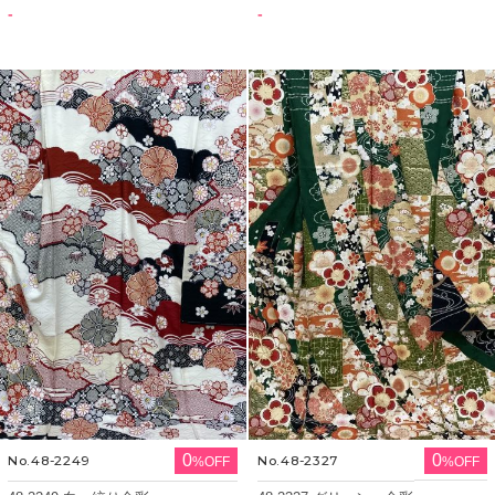
-
-
0
0
No.48-2249
No.48-2327
%OFF
%OFF