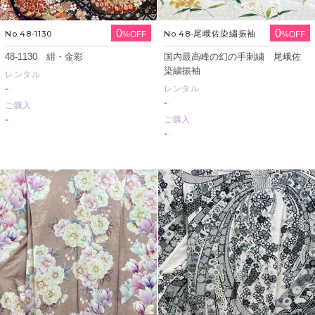
0
0
No.48-1130
No.48-尾峨佐染繍振袖
%OFF
%OFF
48-1130 紺・金彩
国内最高峰の幻の手刺繍 尾峨佐
染繍振袖
レンタル
-
レンタル
-
ご購入
-
ご購入
-