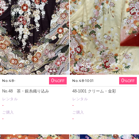
0
0
No.48-
No.48-1001
%OFF
%OFF
No.48 茶・銀糸織り込み
48-1001 クリーム・金彩
レンタル
レンタル
-
-
ご購入
ご購入
-
-