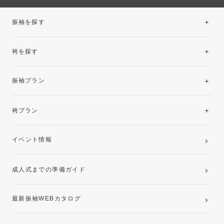
振袖を探す
袴を探す
振袖レンタルコレクション
振袖プラン
美と品格を纏う特選技法振袖
レンタルプラン
袴プラン
ご購入プラン
卒業袴レンタルプラン
イベント情報
ママ振袖・姉振袖プラン(お持ち込み振袖)
成人式までの準備ガイド
記念写真撮影(前撮り)
最新振袖WEBカタログ