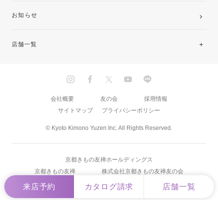
お知らせ
店舗一覧
北海道・東北
関東
会社概要
友の会
採用情報
サイトマップ
プライバシーポリシー
中部・東海
© Kyoto Kimono Yuzen Inc. All Rights Reserved.
近畿
京都きもの友禅ホールディングス
中国・四国
京都きもの友禅
株式会社京都きもの友禅友の会
来店予約
カタログ請求
店舗一覧
九州