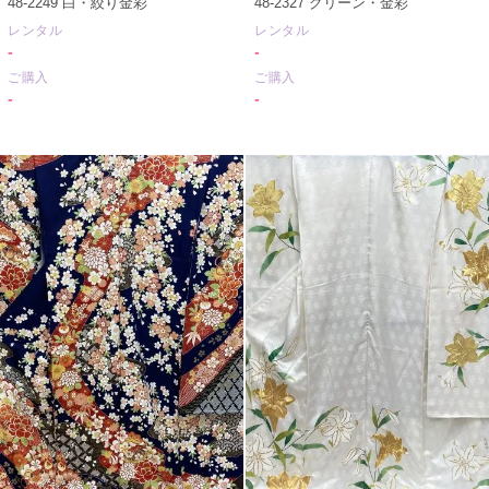
48-2249 白・絞り金彩
48-2327 グリーン・金彩
レンタル
レンタル
-
-
ご購入
ご購入
-
-