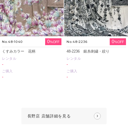
0
0
No.48-1040
No.48-2236
%OFF
%OFF
くすみカラー 花柄
48-2236 銀糸刺繍・絞り
レンタル
レンタル
-
-
ご購入
ご購入
-
-
長野店 店舗詳細を見る