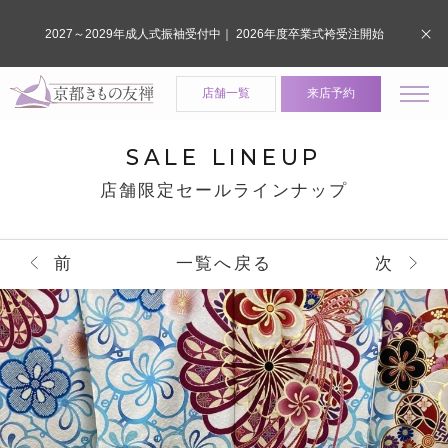
2027～2029年成人式振袖受付中｜ 2026年度卒業式袴受注開始
店舗一覧
来店予約
SALE LINEUP
店舗限定セールラインナップ
前
一覧へ戻る
次