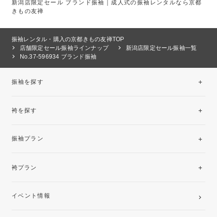
新潟店限定セール ブランド振袖｜成人式の振袖レンタルなら京都
きもの友禅
振袖レンタル・購入の京都きもの友禅TOP
店舗限定セール振袖ラインナップ
新潟店限定セール振袖一覧
No.37-596934 ブランド振袖
振袖を探す
袴を探す
振袖レンタルコレクション
振袖プラン
美と品格を纏う特選技法振袖
レンタルプラン
袴プラン
ご購入プラン
卒業袴レンタルプラン
イベント情報
ママ振袖・姉振袖プラン(お持ち込み振袖)